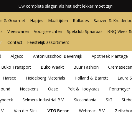
Uw complete slager, als het echt lekker moet zijn!
e & Gourmet
Hapjes
Maaltijden
Rollades
Sauzen & Kruidenbo
es
Vleeswaren
Voorgerechten
Spekclub Spaarpas
BBQ Vlees &
en
Contact
Feestelijk assortiment
d
Algeco
Antoniusschool Beverwijk
Apotheek Plantage
Buko Transport
Buko Waakt
Buur Fashion
Crematiece
Harsco
Heidelberg Materials
Holland & Barrett
Laura S
Sound
Neeskens
Oase
Pelt & Hooykaas
Pontmeyer 
ybeeck
Selmers Industrial B.V.
Siccandania
SIG
Steb
.V.
Van der Stelt
VTG Beton
Webreact B.V.
Zeilscho