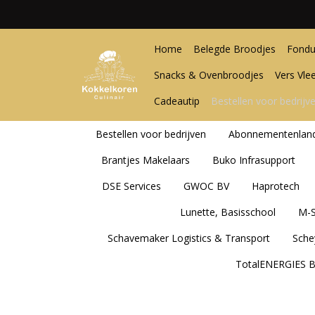
Home
Belegde Broodjes
Fondu
Snacks & Ovenbroodjes
Vers Vle
Cadeautip
Bestellen voor bedrijv
Bestellen voor bedrijven
Abonnementenlan
Brantjes Makelaars
Buko Infrasupport
DSE Services
GWOC BV
Haprotech
Lunette, Basisschool
M-
Schavemaker Logistics & Transport
Sche
TotalENERGIES B