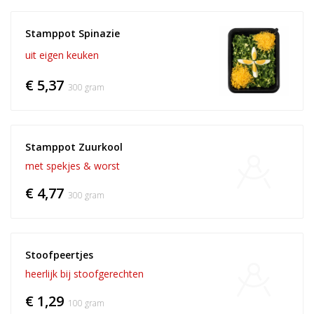
Stamppot Spinazie
uit eigen keuken
€ 5,37
300 gram
Stamppot Zuurkool
met spekjes & worst
€ 4,77
300 gram
Stoofpeertjes
heerlijk bij stoofgerechten
€ 1,29
100 gram