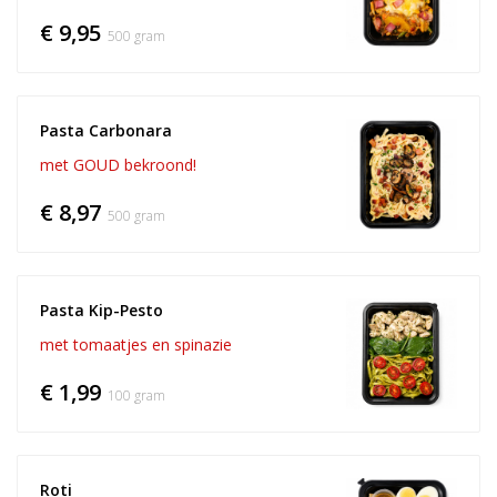
€ 9,95
500 gram
Pasta Carbonara
met GOUD bekroond!
€ 8,97
500 gram
Pasta Kip-Pesto
met tomaatjes en spinazie
€ 1,99
100 gram
Roti