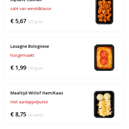
saté van wereldklasse
€ 5,67
100 gram
Lasagne Bolognese
huisgemaakt
€ 1,99
100 gram
Maaltijd Witlof Ham/Kaas
met aardappelpuree
€ 8,75
per portie