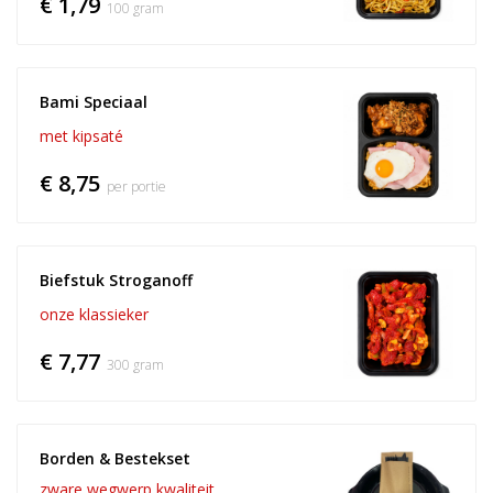
€ 1,79
100 gram
Bami Speciaal
met kipsaté
€ 8,75
per portie
Biefstuk Stroganoff
onze klassieker
€ 7,77
300 gram
Borden & Bestekset
zware wegwerp kwaliteit