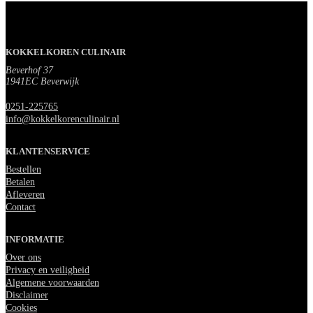
KOKKELKOREN CULINAIR
Beverhof 37
1941EC Beverwijk
0251-225765
info@kokkelkorenculinair.nl
KLANTENSERVICE
Bestellen
Betalen
Afleveren
Contact
INFORMATIE
Over ons
Privacy en veiligheid
Algemene voorwaarden
Disclaimer
Cookies