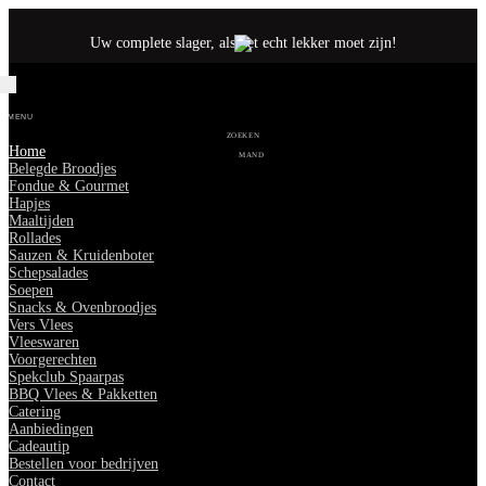
Uw complete slager, als het echt lekker moet zijn!
MENU
ZOEKEN
Home
MAND
Belegde Broodjes
Fondue & Gourmet
Hapjes
Maaltijden
Rollades
Sauzen & Kruidenboter
Schepsalades
Soepen
Snacks & Ovenbroodjes
Vers Vlees
Vleeswaren
Voorgerechten
Spekclub Spaarpas
BBQ Vlees & Pakketten
Catering
Aanbiedingen
Cadeautip
Bestellen voor bedrijven
Contact