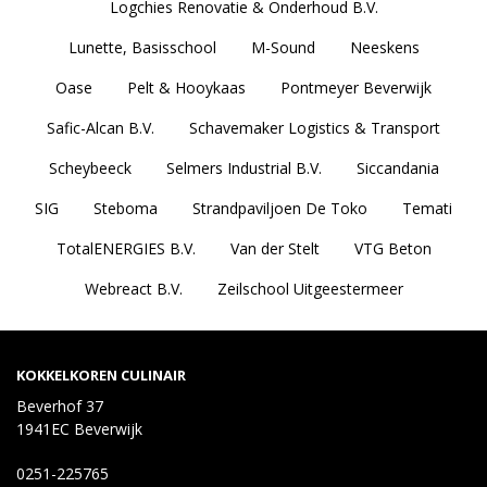
Logchies Renovatie & Onderhoud B.V.
Lunette, Basisschool
M-Sound
Neeskens
Oase
Pelt & Hooykaas
Pontmeyer Beverwijk
Safic-Alcan B.V.
Schavemaker Logistics & Transport
Scheybeeck
Selmers Industrial B.V.
Siccandania
SIG
Steboma
Strandpaviljoen De Toko
Temati
TotalENERGIES B.V.
Van der Stelt
VTG Beton
Webreact B.V.
Zeilschool Uitgeestermeer
KOKKELKOREN CULINAIR
Beverhof 37
1941EC Beverwijk
0251-225765