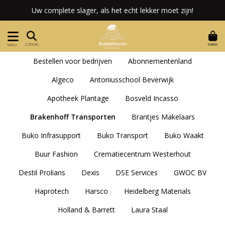
Uw complete slager, als het echt lekker moet zijn!
MAND
ZOEKEN
MENU
Bestellen voor bedrijven
Abonnementenland
Algeco
Antoniusschool Beverwijk
Apotheek Plantage
Bosveld Incasso
Brakenhoff Transporten
Brantjes Makelaars
Buko Infrasupport
Buko Transport
Buko Waakt
Buur Fashion
Crematiecentrum Westerhout
Destil Prolians
Dexis
DSE Services
GWOC BV
Haprotech
Harsco
Heidelberg Materials
Holland & Barrett
Laura Staal