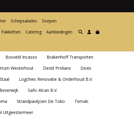
ter
Schepsalades
Soepen
 Pakketten
Catering
Aanbiedingen
Bosveld Incasso
Brakenhoff Transporten
ntrum Westerhout
Destil Prolians
Dexis
Staal
Logchies Renovatie & Onderhoud B.V.
Beverwijk
Safic-Alcan B.V.
oma
Strandpaviljoen De Toko
Temati
ol Uitgeestermeer