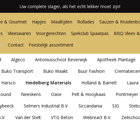
Uw complete slager, als het echt lekker moet zijn!
e & Gourmet
Hapjes
Maaltijden
Rollades
Sauzen & Kruidenbo
es
Vleeswaren
Voorgerechten
Spekclub Spaarpas
BBQ Vlees &
en
Contact
Feestelijk assortiment
d
Algeco
Antoniusschool Beverwijk
Apotheek Plantage
Buko Transport
Buko Waakt
Buur Fashion
Crematiece
Harsco
Heidelberg Materials
Holland & Barrett
Laura 
Sound
Neeskens
Oase
Pelt & Hooykaas
Pontmeyer 
ybeeck
Selmers Industrial B.V.
Siccandania
SIG
Steb
.V.
Van der Stelt
VTG Beton
Webreact B.V.
Zeilscho