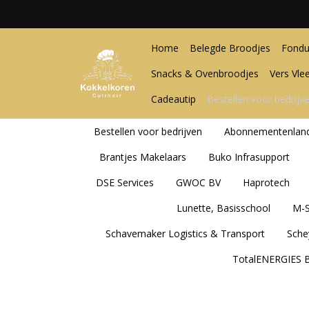
Home
Belegde Broodjes
Fondu
Snacks & Ovenbroodjes
Vers Vle
Cadeautip
Bestellen voor bedrijv
Bestellen voor bedrijven
Abonnementenlan
Brantjes Makelaars
Buko Infrasupport
DSE Services
GWOC BV
Haprotech
Lunette, Basisschool
M-
Schavemaker Logistics & Transport
Sche
TotalENERGIES B