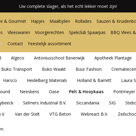
Uw complete slager, als het echt lekker moet zijn!
e & Gourmet
Hapjes
Maaltijden
Rollades
Sauzen & Kruidenbo
es
Vleeswaren
Voorgerechten
Spekclub Spaarpas
BBQ Vlees &
en
Contact
Feestelijk assortiment
d
Algeco
Antoniusschool Beverwijk
Apotheek Plantage
Buko Transport
Buko Waakt
Buur Fashion
Crematiece
Harsco
Heidelberg Materials
Holland & Barrett
Laura S
ound
Neeskens
Oase
Pelt & Hooykaas
Pontmeyer 
ybeeck
Selmers Industrial B.V.
Siccandania
SIG
Steb
.V.
Van der Stelt
VTG Beton
Webreact B.V.
Zeilscho
n.