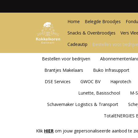
Home
Belegde Broodjes
Fondu
Snacks & Ovenbroodjes
Vers Vle
Cadeautip
Bestellen voor bedrijv
Bestellen voor bedrijven
Abonnementenlan
Brantjes Makelaars
Buko Infrasupport
DSE Services
GWOC BV
Haprotech
Lunette, Basisschool
M-S
Schavemaker Logistics & Transport
Sche
TotalENERGIES B
Klik
HIER
om jouw gepersonaliseerde aanbod te zie