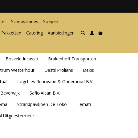
ter
Schepsalades
Soepen
 Pakketten
Catering
Aanbiedingen
Bosveld Incasso
Brakenhoff Transporten
ntrum Westerhout
Destil Prolians
Dexis
taal
Logchies Renovatie & Onderhoud B.V.
Beverwijk
Safic-Alcan B.V.
oma
Strandpaviljoen De Toko
Temati
ol Uitgeestermeer