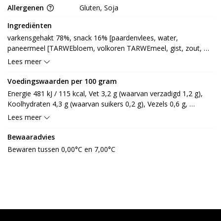
Allergenen
Gluten, Soja
Ingrediënten
varkensgehakt 78%, snack 16% [paardenvlees, water, 
paneermeel [TARWEbloem, volkoren TARWEmeel, gist, zout, 
water, TARWEzemelen, suiker, lijnzaad, margarine, moutextract 
Lees meer
(GERST)], doorhaalvloeistof [water, TARWEmeel, 
TARWEzetmeel, zout, verdikkingsmiddel: E412, E415], 
Voedingswaarden per 100 gram
TARWEmeel (GLUTEN), palmolie, eiwithydrolysaat (SOJA), 
Energie 481 kJ / 115 kcal, Vet 3,2 g (waarvan verzadigd 1,2 g), 
gelatine [rund], zout, kruiden, specerij, TARWEvezel, aroma 
Koolhydraten 4,3 g (waarvan suikers 0,2 g), Vezels 0,6 g, 
(GLUTEN, SOJA, TARWE), verdikkingsmiddel: E464, E466, 
Eiwitten 17,3 g, Zout 1,1 g.
Lees meer
smaakversterker: E621, E631], bindmiddel [aardappelzetmeel, 
paneermeel [rijstmeel, tapiocazetmeel, aardappelzetmeel, zout, 
Bewaaradvies
gist], citrusvezel], kruiden [zout, koriander, peper, gember, 
Bewaren tussen 0,00°C en 7,00°C
foelie, nootmuskaat, kardemom, chili, marjolein]