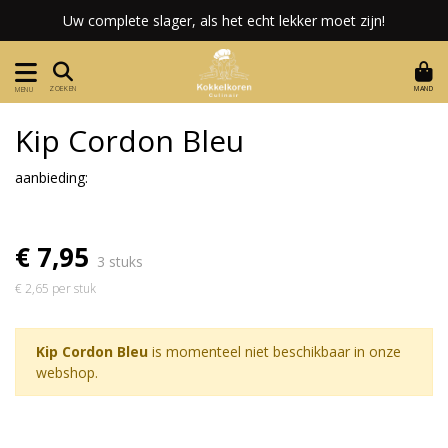
Uw complete slager, als het echt lekker moet zijn!
MAND
ZOEKEN
MENU
Kip Cordon Bleu
aanbieding:
€ 7,95
3 stuks
€ 2,65 per stuk
Kip Cordon Bleu
is momenteel niet beschikbaar in onze
webshop.