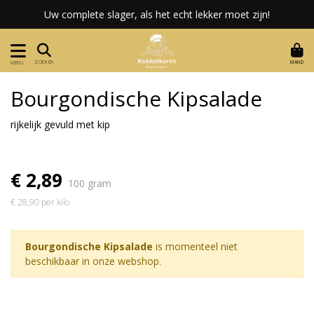
Uw complete slager, als het echt lekker moet zijn!
MAND
ZOEKEN
MENU
Bourgondische Kipsalade
rijkelijk gevuld met kip
€ 2,89
100 gram
€ 28,90 per kilo
Bourgondische Kipsalade
is momenteel niet
beschikbaar in onze webshop.