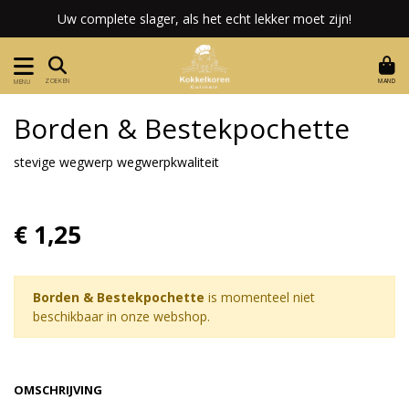
Uw complete slager, als het echt lekker moet zijn!
MAND
ZOEKEN
MENU
Borden & Bestekpochette
stevige wegwerp wegwerpkwaliteit
€ 1,25
Borden & Bestekpochette
is momenteel niet
beschikbaar in onze webshop.
OMSCHRIJVING