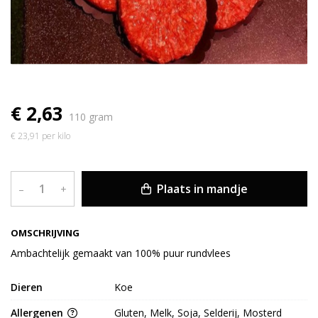
€ 2,63
110 gram
€ 23,91 per kilo
Plaats in mandje
–
+
OMSCHRIJVING
Ambachtelijk gemaakt van 100% puur rundvlees
Dieren
Koe
Allergenen
Gluten, Melk, Soja, Selderij, Mosterd