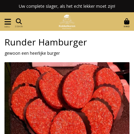
Uw complete slager, als het echt lekker moet zijn!
MAND
ZOEKEN
MENU
Runder Hamburger
gewoon een heerlijke burger