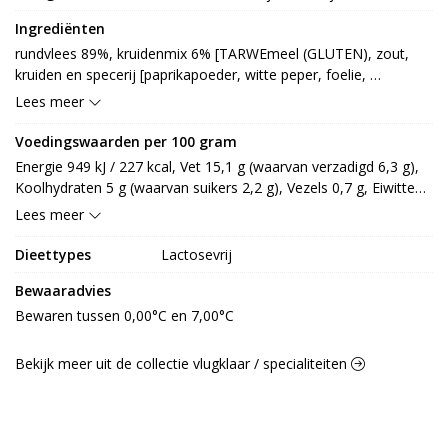
Ingrediënten
rundvlees 89%, kruidenmix 6% [TARWEmeel (GLUTEN), zout, 
kruiden en specerij [paprikapoeder, witte peper, foelie, 
peterselie, cayennepeper, KORIANDER, kurkuma, kruidnagel, 
Lees meer
nootmuskaat, knoflookpoeder, tijm], MOSTERDmeel, 
geroosterd uigranulaat, uigranulaat, uipoeder, gebakken ui, 
Voedingswaarden per 100 gram
eiwithydrolysaat (SOJA), water, gist, plantaardige olie [palm, 
Energie 949 kJ / 227 kcal, Vet 15,1 g (waarvan verzadigd 6,3 g), 
zonnebloem], maltodextrine, specerijextract (KORIANDER), 
Koolhydraten 5 g (waarvan suikers 2,2 g), Vezels 0,7 g, Eiwitten 
paprikaconcentraat, paprikagranulaat, gistextract, aroma (ui), 
17,5 g, Zout 1,6 g.
Lees meer
antioxidant: E301], kruidensaus 4% [tomatensap, rietsuiker, 
kruiden en specerij [peper, paprika, chili, kruidnagel, 
Dieettypes
Lactosevrij
MOSTERDmeel, SELDERIJ, kruiden, specerij], zout, dextrose, 
brandewijnazijn, LACTOSE, aroma (MELK), gemodificeerd 
Bewaaradvies
maiszetmeel, verdikkingsmiddel: E410, E412, E415, 
Bewaren tussen 0,00°C en 7,00°C
voedingszuur: E330, zuurteregelaar: E262]
Bekijk meer uit de collectie vlugklaar / specialiteiten