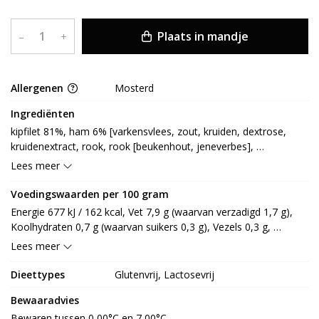
Plaats in mandje
–
+
Allergenen
Mosterd
Ingrediënten
kipfilet 81%, ham 6% [varkensvlees, zout, kruiden, dextrose, 
kruidenextract, rook, rook [beukenhout, jeneverbes], 
conserveermiddel: E250, E252, antioxidant: E301, E331], 
Lees meer
kruidenolie 6% [raapzaadolie, specerij [korianderzaad, 
paprikapoeder, zwarte peper, witte peper, kurkuma, komijn, 
Voedingswaarden per 100 gram
gember, venkelzaad, piment, MOSTERDzaad, chilipeper], zout, 
Energie 677 kJ / 162 kcal, Vet 7,9 g (waarvan verzadigd 1,7 g), 
suiker, knoflookpoeder, gistextract, aroma (paprika), oregano, 
Koolhydraten 0,7 g (waarvan suikers 0,3 g), Vezels 0,3 g, 
rijstbloem, zoethoutwortelpoeder], spek 6% [varkensvlees, 
Eiwitten 21,6 g, Zout 1,0 g.
Lees meer
water, zout, gekarameliseerde suiker, glucosestroop, collageen 
[varken], eiwithydrolysaat, dextrose, aroma (rook), aroma, rook, 
Dieettypes
Glutenvrij, Lactosevrij
antioxidant: E301, conserveermiddel: E250, E261, stabilisator: 
E450, E451, E452, verdikkingsmiddel: E407, zuurteregelaar: E300, 
Bewaaradvies
E508]
Bewaren tussen 0,00°C en 7,00°C