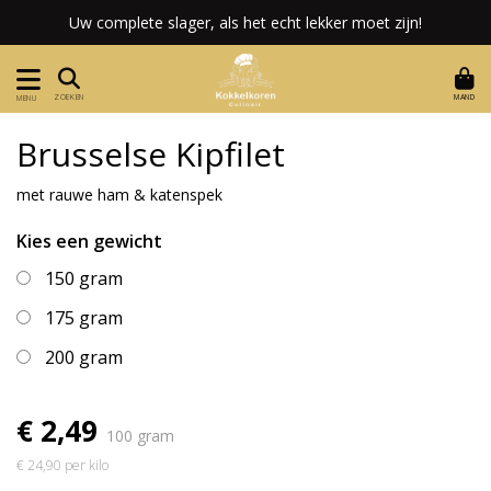
Uw complete slager, als het echt lekker moet zijn!
MAND
ZOEKEN
MENU
Brusselse Kipfilet
met rauwe ham & katenspek
Kies een gewicht
150 gram
175 gram
200 gram
€ 2,49
100 gram
€ 24,90 per kilo