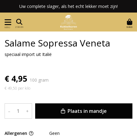
Uw complete slager, als het echt lekker moet zijn!
MAND
ZOEKEN
MENU
Salame Sopressa Veneta
speciaal import uit Italië
€ 4,95
100 gram
€ 49,50 per kilo
Plaats in mandje
–
+
Allergenen
Geen