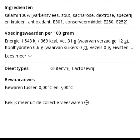
Ingrediënten
salami 100% [varkensvlees, zout, sacharose, dextrose, specerij 
en kruiden, antioxidant: E301, conserveermiddel: E250, E252]
Voedingswaarden per 100 gram
Energie 1.543 kJ / 369 kcal, Vet 31 g (waarvan verzadigd 12 g), 
Koolhydraten 0,6 g (waarvan suikers 0 g), Vezels 0 g, Eiwitten 22 
g, Zout 3,7 g.
Lees meer
Dieettypes
Glutenvrij, Lactosevrij
Bewaaradvies
Bewaren tussen 0,00°C en 7,00°C
Bekijk meer uit de collectie vleeswaren