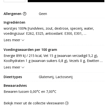
Allergenen
Geen
Ingrediënten
worstjes 100% [rundvlees, zout, dextrose, specerij, water, 
voedingszuur: E262, E325, antioxidant: E300, E301, 
smaakversterker: E621, conserveermiddel: E250, E252]
Lees meer
Voedingswaarden per 100 gram
Energie 899 kJ / 215 kcal, Vet 15 g (waarvan verzadigd 5,2 g), 
Koolhydraten 1 g (waarvan suikers 0,8 g), Vezels 0 g, Eiwitten 
17,3 g, Zout 2,4 g.
Lees meer
Dieettypes
Glutenvrij, Lactosevrij
Bewaaradvies
Bewaren tussen 0,00°C en 7,00°C
Bekijk meer uit de collectie vleeswaren