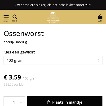
Uw complete slager, als het echt lekker moet zijn!
MAND
ZOEKEN
MENU
Ossenworst
heerlijk smeuïg
Kies een gewicht
€ 3,59
100 gram
€ 35,90 per kilo
Plaats in mandje
–
+