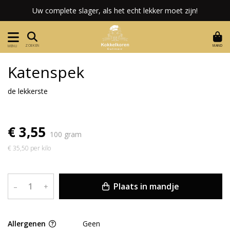
Uw complete slager, als het echt lekker moet zijn!
MAND
ZOEKEN
MENU
Katenspek
de lekkerste
€ 3,55
100 gram
€ 35,50 per kilo
Plaats in mandje
–
+
Allergenen
Geen