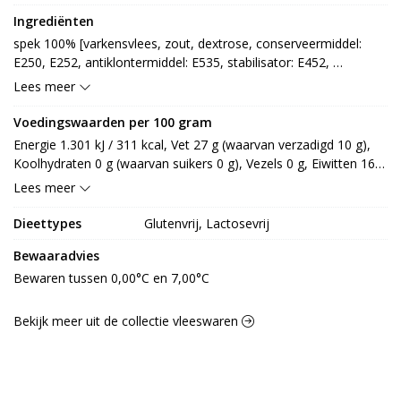
Ingrediënten
spek 100% [varkensvlees, zout, dextrose, conserveermiddel: 
E250, E252, antiklontermiddel: E535, stabilisator: E452, 
emulgator: E451, smaakversterker: E621, antioxidant: E301]
Lees meer
Voedingswaarden per 100 gram
Energie 1.301 kJ / 311 kcal, Vet 27 g (waarvan verzadigd 10 g), 
Koolhydraten 0 g (waarvan suikers 0 g), Vezels 0 g, Eiwitten 16 
g, Zout 2,7 g.
Lees meer
Dieettypes
Glutenvrij, Lactosevrij
Bewaaradvies
Bewaren tussen 0,00°C en 7,00°C
Bekijk meer uit de collectie vleeswaren