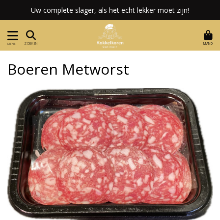
Uw complete slager, als het echt lekker moet zijn!
MAND
ZOEKEN
MENU
Boeren Metworst