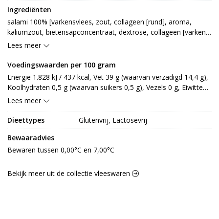
Ingrediënten
salami 100% [varkensvlees, zout, collageen [rund], aroma, 
kaliumzout, bietensapconcentraat, dextrose, collageen [varken], 
varkenseiwit, kruiden, specerij, rook, antioxidant: E301, 
Lees meer
conserveermiddel: E235, E250]
Voedingswaarden per 100 gram
Energie 1.828 kJ / 437 kcal, Vet 39 g (waarvan verzadigd 14,4 g), 
Koolhydraten 0,5 g (waarvan suikers 0,5 g), Vezels 0 g, Eiwitten 
21 g, Zout 2,8 g.
Lees meer
Dieettypes
Glutenvrij, Lactosevrij
Bewaaradvies
Bewaren tussen 0,00°C en 7,00°C
Bekijk meer uit de collectie vleeswaren