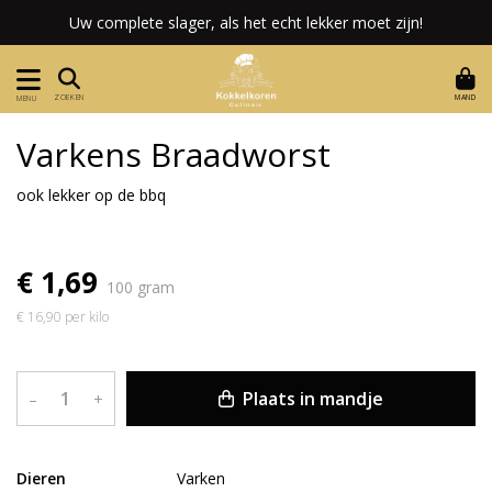
Uw complete slager, als het echt lekker moet zijn!
MAND
ZOEKEN
MENU
Varkens Braadworst
ook lekker op de bbq
€ 1,69
100 gram
€ 16,90 per kilo
Plaats in mandje
–
+
Dieren
Varken