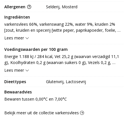
Allergenen
Selderij, Mosterd
Ingrediënten
varkensvlees 66%, varkenswang 22%, water 9%, kruiden 2% 
[zout, kruiden en specerij [witte peper, paprikapoeder, foelie, 
nootmuskaat, KORIANDER, gemberpoeder, kardemom, 
Lees meer
kummel, SELDERIJ, piment, kurkuma], MOSTERDmeel, 
varkenseiwit, aroma, paprikaconcentraat, aroma, alcohol, 
Voedingswaarden per 100 gram
kruidenolie (KORIANDER), antioxidant: E301, voedingszuur: 
Energie 1.188 kJ / 284 kcal, Vet 25,2 g (waarvan verzadigd 11,1 
E330], vloeibare paprika [paprikaconcentraat]
g), Koolhydraten 0,2 g (waarvan suikers 0 g), Vezels 0,2 g, 
Eiwitten 14,8 g, Zout 1,1 g.
Lees meer
Dieettypes
Glutenvrij, Lactosevrij
Bewaaradvies
Bewaren tussen 0,00°C en 7,00°C
Bekijk meer uit de collectie varkensvlees