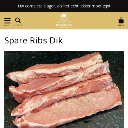
Uw complete slager, als het echt lekker moet zijn!
MAND
ZOEKEN
MENU
Spare Ribs Dik