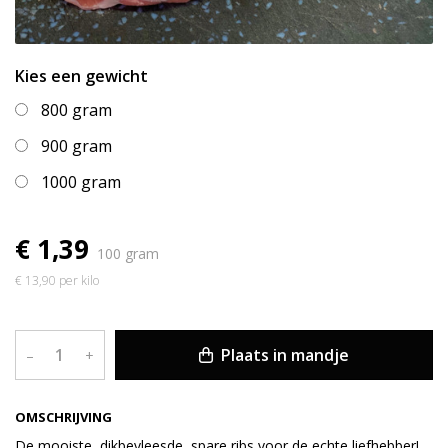
Kies een gewicht
800 gram
900 gram
1000 gram
€ 1,39
100 gram
€ 13,90 per kilo
Plaats in mandje
–
+
OMSCHRIJVING
De mooiste, dikbevleesde, spare ribs voor de echte liefhebber!