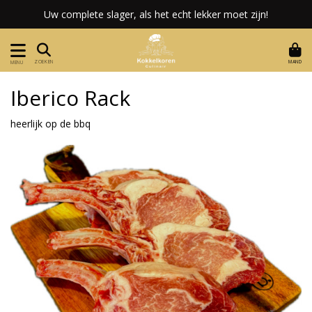
Uw complete slager, als het echt lekker moet zijn!
MAND
ZOEKEN
MENU
Iberico Rack
heerlijk op de bbq