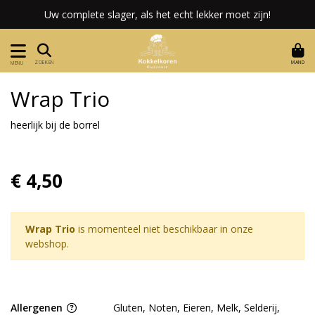
Uw complete slager, als het echt lekker moet zijn!
MAND
ZOEKEN
MENU
Wrap Trio
heerlijk bij de borrel
€ 4,50
Wrap Trio
is momenteel niet beschikbaar in onze
webshop.
Allergenen
Gluten, Noten, Eieren, Melk, Selderij,