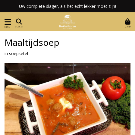
Uw complete slager, als het echt lekker moet zijn!
MAND
ZOEKEN
MENU
Maaltijdsoep
in soepketel