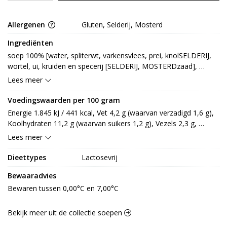
Allergenen
Gluten, Selderij, Mosterd
Ingrediënten
soep 100% [water, spliterwt, varkensvlees, prei, knolSELDERIJ, 
wortel, ui, kruiden en specerij [SELDERIJ, MOSTERDzaad], 
zetmeel (GLUTEN), zout, maltodextrine, gehydrolyseerd eiwit 
Lees meer
[koolzaad], aardappelzetmeel, gistextract, suiker, aroma, 
zonnebloemolie, gebrande suiker, aroma (ui), SELDERIJzaad, 
Voedingswaarden per 100 gram
bietpoeder, gehydrolyseerd eiwit, aroma (TARWE), dextrose, 
Energie 1.845 kJ / 441 kcal, Vet 4,2 g (waarvan verzadigd 1,6 g), 
azijn, rook, antioxidant: E300, E301, E330, conserveermiddel: 
Koolhydraten 11,2 g (waarvan suikers 1,2 g), Vezels 2,3 g, 
E250, smaakversterker: E621, emulgator: E450, E452]
Eiwitten 6 g, Zout 0,8 g.
Lees meer
Dieettypes
Lactosevrij
Bewaaradvies
Bewaren tussen 0,00°C en 7,00°C
Bekijk meer uit de collectie soepen