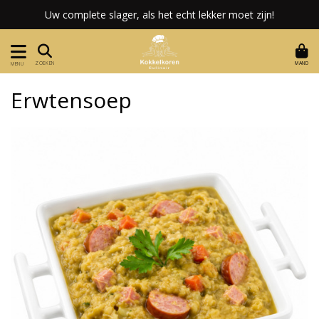
Uw complete slager, als het echt lekker moet zijn!
MAND
ZOEKEN
MENU
Erwtensoep