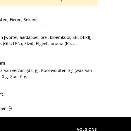
uten, Eieren, Selderij
n [wortel, aardappel, prei, bloemkool, SELDERIJ], 
 (GLUTEN), EIwit, EIgeel], aroma (EI), 
 [kalium], gistextract, wortel, kippenvet, prei, 
, uisapconcentraat, rode bietsap, zonnebloemolie, 
[TARWEmeel (GLUTEN)], bouillonpoeder [zout, 
ram
, salboter], aardappelzetmeel, suiker, uipoeder, 
waarvan verzadigd 0 g), Koolhydraten 0 g (waarvan 
t: E392], specerij [kurkuma, SELDERIJzaad], wortel, 
n 0 g, Zout 0 g.
 kippenvleesextract, karamelstroop, maltodextrine, 
631]]
0°C
epen
VOLG ONS