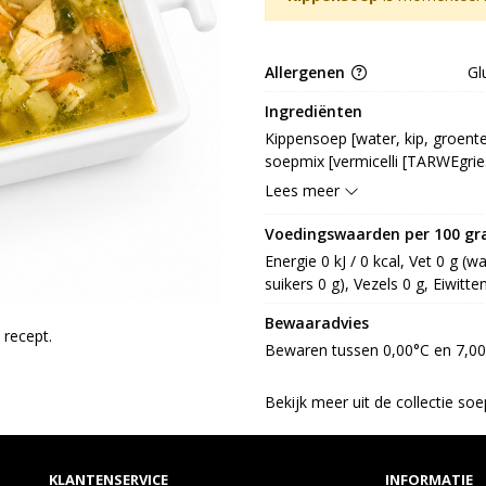
Allergenen
Gl
Ingrediënten
Kippensoep [water, kip, groente
soepmix [vermicelli [TARWEgries
maltodextrine, zout, mineraalzout
Lees meer
suiker, kurkuma, karamelstroop
antioxidant: E392], vermicelli 
Voedingswaarden per 100 g
plantaardig vet [palm, sheaboter
Energie 0 kJ / 0 kcal, Vet 0 g (
kippenvet [kippenvet, antioxidan
suikers 0 g), Vezels 0 g, Eiwitte
gistextract, peterselie, aroma,
smaakversterker: E621, E627, E
Bewaaradvies
recept.
Bewaren tussen 0,00°C en 7,0
Bekijk meer uit de collectie so
KLANTENSERVICE
INFORMATIE