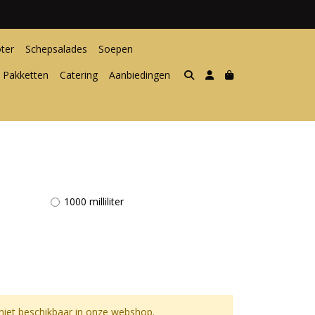
ter
Schepsalades
Soepen
 Pakketten
Catering
Aanbiedingen
1000 milliliter
iet beschikbaar in onze webshop.