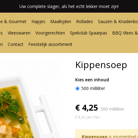
Uw complete slager, als het echt lekker moet zijn!
e & Gourmet
Hapjes
Maaltijden
Rollades
Sauzen & Kruidenbo
es
Vleeswaren
Voorgerechten
Spekclub Spaarpas
BBQ Vlees &
en
Contact
Feestelijk assortiment
Kippensoep
Kies een inhoud
500 milliliter
€ 4,25
500 milliliter
€ 8,50 per liter
Kippensoep
is momenteel n