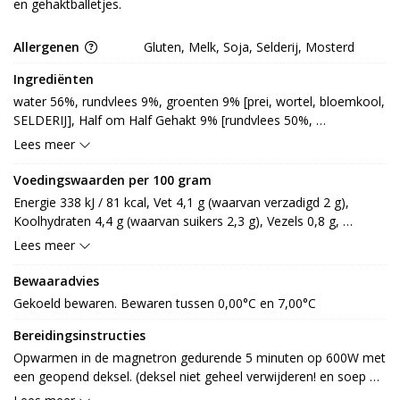
en gehaktballetjes.
Allergenen
Gluten, Melk, Soja, Selderij, Mosterd
Ingrediënten
water 56%, rundvlees 9%, groenten 9% [prei, wortel, bloemkool, 
SELDERIJ], Half om Half Gehakt 9% [rundvlees 50%, 
varkensvlees 50%], tomaat 9%, soepmix 6% [tomatenpuree, 
Lees meer
roux [TARWEbloem, palmvet], suiker, zout, aardappelzetmeel, 
maltodextrine, gistextract, palmvet, wei (LACTOSE, MELK), ui, 
Voedingswaarden per 100 gram
LACTOSE, groentensapconcentraat [SELDERIJ, wortel, ui, prei], 
Energie 338 kJ / 81 kcal, Vet 4,1 g (waarvan verzadigd 2 g), 
knoflook, specerij [paprika, cayennepeper], prei] (GLUTEN), 
Koolhydraten 4,4 g (waarvan suikers 2,3 g), Vezels 0,8 g, 
room [MELK (LACTOSE), room (LACTOSE, MELK), stabilisator: 
Eiwitten 4,4 g, Zout 0,5 g.
Lees meer
E415, E418, emulgator: E322], specerij [TARWEmeel (GLUTEN), 
zout, kruiden en specerij [nootmuskaat, witte peper, foelie, 
Bewaaradvies
koriander, gemberpoeder, paprikapoeder, laurier, peterselie, 
Gekoeld bewaren. Bewaren tussen 0,00°C en 7,00°C
kruidnagel, knoflookpoeder, kurkuma], SOJAeiwit, aroma, 
gemodificeerd aardappelzetmeel, uipoeder, maltodextrine, 
Bereidingsinstructies
aardappelzetmeel, suiker, gistextract, gehydrolyseerd eiwit 
Opwarmen in de magnetron gedurende 5 minuten op 600W met 
[koolzaad], zonnebloemolie, gejodeerd zout, gist, 
een geopend deksel. (deksel niet geheel verwijderen! en soep 
GERSTemoutextract (GLUTEN), gebrande suikerstroop, 
tussentijds omroeren.