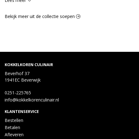
Lees meer
rundvleesextract, water, dextrose, tomaatpoeder, gebrande 
suiker, aroma (ui), emulgator: E450, E452, E472e, antioxidant: 
E301, voedingszuur: E330], MOSTERD [water, MOSTERDzaad, 
Bekijk meer uit de collectie soepen
azijn, zout, kruiden, specerij, aroma]
KOKKELKOREN CULINAIR
Beverhof 37
1941EC Beverwijk
0251-225765
info@kokkelkorenculinair.nl
KLANTENSERVICE
Bestellen
Betalen
Afleveren