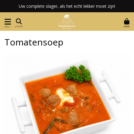
Uw complete slager, als het echt lekker moet zijn!
MAND
ZOEKEN
MENU
Tomatensoep