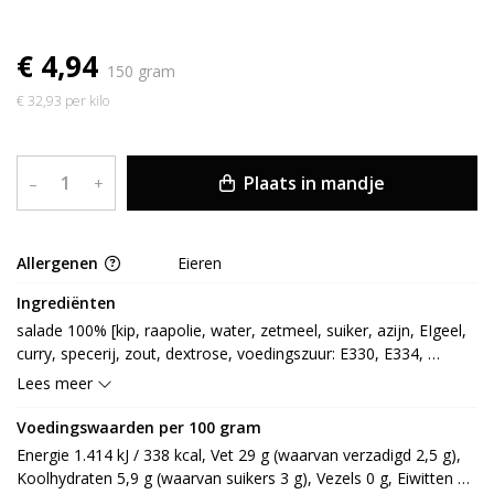
€ 4,94
150 gram
€ 32,93 per kilo
Plaats in mandje
–
+
Allergenen
Eieren
Ingrediënten
salade 100% [kip, raapolie, water, zetmeel, suiker, azijn, EIgeel, 
curry, specerij, zout, dextrose, voedingszuur: E330, E334, 
zuurteregelaar: E262, stabilisator: E410, E412, E415, 
Lees meer
conserveermiddel: E202]
Voedingswaarden per 100 gram
Energie 1.414 kJ / 338 kcal, Vet 29 g (waarvan verzadigd 2,5 g), 
Koolhydraten 5,9 g (waarvan suikers 3 g), Vezels 0 g, Eiwitten 