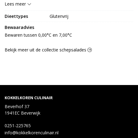
12,7 g, Zout 0,7 g.
Lees meer
Dieettypes
Glutenvrij
Bewaaradvies
Bewaren tussen 0,00°C en 7,00°C
Bekijk meer uit de collectie schepsalades
KOKKELKOREN CULINAIR
Beverhof 37
1941EC Beverwijk
0251-225765
info@kokkelkorenculinair.nl