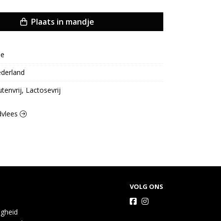
Plaats in mandje
oe
derland
utenvrij, Lactosevrij
ndvlees
VOLG ONS
igheid