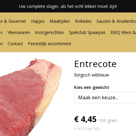
Uw complete slager, als het echt lekker moet zijn!
e & Gourmet
Hapjes
Maaltijden
Rollades
Sauzen & Kruidenbo
es
Vleeswaren
Voorgerechten
Spekclub Spaarpas
BBQ Vlees &
en
Contact
Feestelijk assortiment
Entrecote
Belgisch witblauw
Kies een gewicht
€ 4,45
100 gram
€ 44,50 per kilo