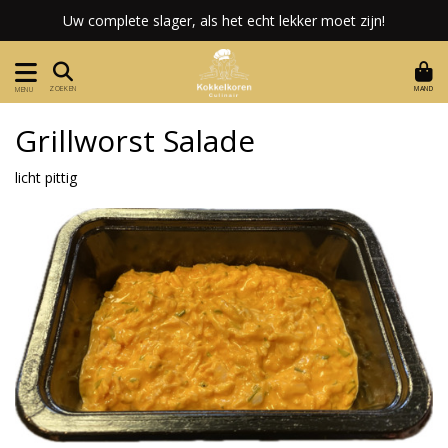
Uw complete slager, als het echt lekker moet zijn!
MAND
ZOEKEN
MENU
Grillworst Salade
licht pittig