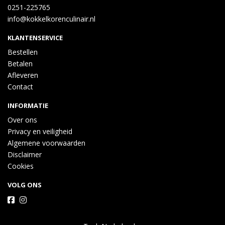
0251-225765
GERSTemoutextract, suiker, zout, vitamine: B3 B6 B2 B1 B11 D 
info@kokkelkorenculinair.nl
B12, mineraal: ijzer] (GLUTEN), vloeibare paprika 
[paprikaconcentraat], antioxidant, decoratie [paprikagranulaat, 
KLANTENSERVICE
kruiden en specerij [peterselie]]
Bestellen
Betalen
Afleveren
Contact
INFORMATIE
Over ons
Privacy en veiligheid
Algemene voorwaarden
Disclaimer
Cookies
VOLG ONS