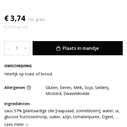
€ 3,74
150 gram
€ 24,93 per kilo
Plaats in mandje
–
+
OMSCHRIJVING
Heerlijk op toast of brood.
Allergenen
Gluten, Eieren, Melk, Soja, Selderij,
Mosterd, Zwaveldioxide
Ingrediënten
saus 57% [plantaardige olie [raapzaad, zonnebloem], water, ui, 
glucose fructosestroop, suiker, azijn, tomatenpuree, EIgeel, 
vloeibare suiker, uigranulaat, paprikagranulaat, augurk, 
Lees meer