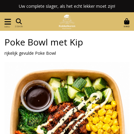
Uw complete slager, als het echt lekker moet zijn!
MAND
ZOEKEN
MENU
Poke Bowl met Kip
rijkelijk gevulde Poke Bowl