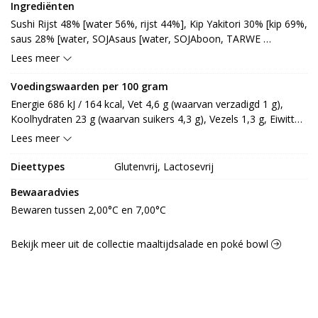
Ingrediënten
Sushi Rijst 48% [water 56%, rijst 44%], Kip Yakitori 30% [kip 69%, 
saus 28% [water, SOJAsaus [water, SOJAboon, TARWE 
(GLUTEN), zout], suiker, rijstwijn [glucosestroop, water, suiker, 
Lees meer
sake, azijn, zout], gemodificeerd maiszetmeel, zout, 
voedingszuur: E330, smaakversterker: E621], kruiden 3% [suiker, 
Voedingswaarden per 100 gram
kruiden en specerij [paprikapoeder, koriander, kurkuma, komijn, 
Energie 686 kJ / 164 kcal, Vet 4,6 g (waarvan verzadigd 1 g), 
gemberpoeder, laos, knoflookpoeder, basilicum, cayennepeper, 
Koolhydraten 23 g (waarvan suikers 4,3 g), Vezels 1,3 g, Eiwitten 
sereh, oregano, rozemarijn, laurier, marjolein, tijm, venkelzaad, 
7,1 g, Zout 0,4 g.
Lees meer
peterselie, kruidnagel, nootmuskaat, foelie, witte peper], zout, 
dextrose, maltodextrine, aroma, rode bietsap, 
Dieettypes
Glutenvrij, Lactosevrij
paprikaconcentraat, uipoeder, eiwithydrolysaat [koolzaad], 
gistextract, aardappelzetmeel, zonnebloemolie, gebrande 
Bewaaradvies
suiker, aroma (ui), antiklontermiddel: E551, voedingszuur: 
Bewaren tussen 2,00°C en 7,00°C
E330]], SOJAboon 5%, wortel 5% [wortel, water, azijn, suiker, 
zout, aroma (SELDERIJ), zoetstof: E954], mais 4% [mais, water, 
Bekijk meer uit de collectie maaltijdsalade en poké bowl
zout], zeewier 4% [zeewier, kruiden, sacharose, fructosestroop, 
suiker, mirin, azijn, champignon, SESAMzaad, SESAMolie, rode 
peper, zout, verdikkingsmiddel: E406, E412, kleurstof: E102, 
E133], mayonaise 4% [sojaolie, EIgeel, azijn, water, zout, suiker, 
MOSTERDpoeder, specerij (MOSTERD), smaakversterker: E621, 