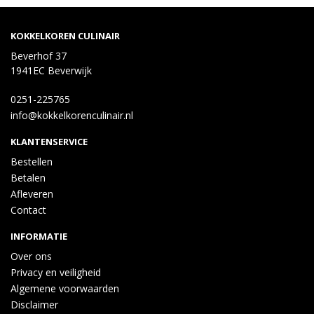
E635, antioxidant: E385], gebakken ui 2% [ui, palmolie, 
TARWEmeel (GLUTEN), zout], SESAMzaad
KOKKELKOREN CULINAIR
Beverhof 37
1941EC Beverwijk
0251-225765
info@kokkelkorenculinair.nl
KLANTENSERVICE
Bestellen
Betalen
Afleveren
Contact
INFORMATIE
Over ons
Privacy en veiligheid
Algemene voorwaarden
Disclaimer