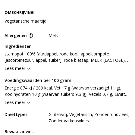
OMSCHRIJVING
Vegetarische maaltijd.
Allergenen
Melk
Ingrediënten
stamppot 100% [aardappel, rode kool, appelcompote 
[ascorbinezuur, appel, suiker], rode bietsap, MELK (LACTOSE), 
rundvlees, varkensvlees, zout, citroensap*, kaneel, roomboter 
Lees meer
(MELK), nootmuskaat, knoflookpoeder, witte peper, meel [rijst, 
mais], citrusvezel, specerij, zetmeel] (* van biologische 
Voedingswaarden per 100 gram
oorsprong)
Energie 874 kJ / 209 kcal, Vet 17 g (waarvan verzadigd 11 g), 
Koolhydraten 10 g (waarvan suikers 9,3 g), Vezels 0,7 g, Eiwitten 
1,9 g, Zout 0,6 g.
Lees meer
Dieettypes
Glutenvrij, Vegetarisch, Zonder rundvlees,
Zonder varkensvlees
Bewaaradvies