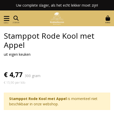
Uw complete slager, als het echt lekker moet zijn!
MAND
ZOEKEN
MENU
Stamppot Rode Kool met
Appel
uit eigen keuken
€ 4,77
300 gram
€ 15,90 per kilo
Stamppot Rode Kool met Appel
is momenteel niet
beschikbaar in onze webshop.