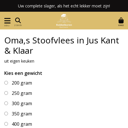
Uw complete slager, als het echt lekker moet zijn!
MAND
ZOEKEN
MENU
Oma,s Stoofvlees in Jus Kant
& Klaar
uit eigen keuken
Kies een gewicht
200 gram
250 gram
300 gram
350 gram
400 gram