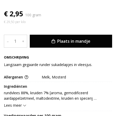
€ 2,95
100 gram
€ 29,50 per kilo
Plaats in mandje
–
+
OMSCHRIJVING
Langzaam gegaarde runder sukadelapjes in vleesjus.
Allergenen
Melk, Mosterd
Ingrediënten
rundvlees 88%, kruiden 7% [aroma, gemodificeerd 
aardappelzetmeel, maltodextrine, kruiden en specerij 
[MOSTERDzaad, paprikapoeder, witte peper, koriander, 
Lees meer
knoflookpoeder, foelie, zwarte peper, kurkuma, kruidnagel, 
nootmuskaat, tijm], LACTOSE (MELK), aardappelzetmeel, 
Voedingswaarden per 100 gram