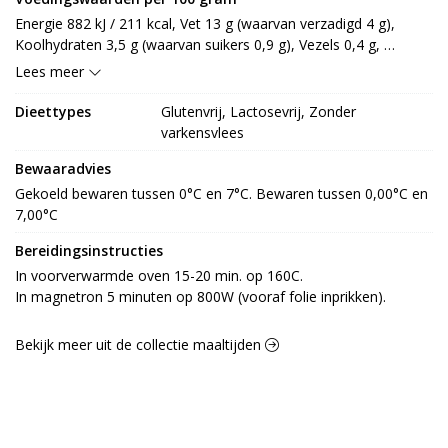
gistextract, uipoeder, gejodeerd zout, zout, gebrande 
Energie 882 kJ / 211 kcal, Vet 13 g (waarvan verzadigd 4 g), 
suikerstroop, suiker, rundvleesextract, tomaatpoeder, aroma, 
Koolhydraten 3,5 g (waarvan suikers 0,9 g), Vezels 0,4 g, 
zonnebloemolie, aroma (ui), verdikkingsmiddel: E412], 
Eiwitten 19,8 g, Zout 1,4 g.
Lees meer
kruidenolie 4% [raapzaadolie, paprikaconcentraat]
Dieettypes
Glutenvrij, Lactosevrij, Zonder
varkensvlees
Bewaaradvies
Gekoeld bewaren tussen 0°C en 7°C. Bewaren tussen 0,00°C en 
7,00°C
Bereidingsinstructies
In voorverwarmde oven 15-20 min. op 160C.

In magnetron 5 minuten op 800W (vooraf folie inprikken).
Bekijk meer uit de collectie maaltijden