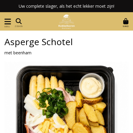
Uw complete slager, als het echt lekker moet zijn!
MAND
ZOEKEN
MENU
Asperge Schotel
met beenham