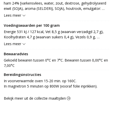
ham 24% [varkensvlees, water, zout, dextrose, gehydrolyseerd 
eiwit (SOJA), aroma (SELDERIJ, SOJA), houtrook, emulgator: 
E339, E451, stabilisator: E452, smaakversterker: E621, 
Lees meer
antioxidant: E300, E301, verdikkingsmiddel: E412, 
conserveermiddel: E252, voedingszuur: E325], asperge 24% 
Voedingswaarden per 100 gram
[asperge, water, zout, voedingszuur: E330, antioxidant: E223 
Energie 531 kJ / 127 kcal, Vet 8,5 g (waarvan verzadigd 2,7 g), 
SULFIET, E300], aardappel 24% [aardappel 97%, raapzaadolie, 
Koolhydraten 4,7 g (waarvan suikers 0,4 g), Vezels 0,9 g, 
zout, ui, aroma, aroma (rook), specerij, stabilisator: E450], EI 
Eiwitten 7,6 g, Zout 0,8 g.
Lees meer
15% [EI, water, zout, voedingszuur: E330, conserveermiddel: 
E262], saus 12% [plantaardige olie [palm, raapzaad], water, 
Bewaaradvies
EIgeel, MELKpoeder (LACTOSE), zout, suiker, aroma [MELK, 
Gekoeld bewaren tussen 0°C en 7°C. Bewaren tussen 0,00°C en 
knolSELDERIJ], dextrose, voedingszuur: E270, verdikkingsmiddel: 
7,00°C
E410, E412, E415]
Bereidingsinstructies
In voorverwarmde oven 15-20 min. op 160C.

In magnetron 5 minuten op 800W (vooraf folie inprikken).
Bekijk meer uit de collectie maaltijden