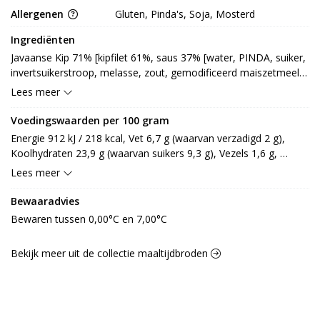
Allergenen
Gluten, Pinda's, Soja, Mosterd
Ingrediënten
Javaanse Kip 71% [kipfilet 61%, saus 37% [water, PINDA, suiker, 
invertsuikerstroop, melasse, zout, gemodificeerd maiszetmeel, 
kruiden en specerij [chilipeper, knoflookpoeder, gemberpoeder, 
Lees meer
koriander, komijn, laos, rozemarijn], dextrose, gehydrolyseerd 
eiwit [SOJA, mais], tomatenpuree, maltodextrine, 
Voedingswaarden per 100 gram
zonnebloemolie, aroma, zuurteregelaar: E514, 
Energie 912 kJ / 218 kcal, Vet 6,7 g (waarvan verzadigd 2 g), 
conserveermiddel: E202, E260, verdikkingsmiddel: E412, E415, 
Koolhydraten 23,9 g (waarvan suikers 9,3 g), Vezels 1,6 g, 
voedingszuur: E330], SOJAsaus [invertsuikerstroop, water, 
Eiwitten 14,4 g, Zout 1,1 g.
Lees meer
melasse, zout, SOJAboon, TARWEkorrel (GLUTEN), kleurstof: 
E150c, aroma, verdikkingsmiddel: E412, conserveermiddel: 
Bewaaradvies
E202], specerij [kruiden en specerij, zout, maltodextrine, 
Bewaren tussen 0,00°C en 7,00°C
knoflookgranulaat, uipoeder, gistextract, rijstmeel, 
paprikaconcentraat, zonnebloemolie, aroma (ui), 
zoethoutwortelpoeder] (MOSTERD)], stokbrood 23% 
Bekijk meer uit de collectie maaltijdbroden
[TARWEmeel (GLUTEN), water, gejodeerd zout, olijfolie, gist, 
oregano, dextrose, TARWEmoutmeel, plantaardige olie 
[koolzaad, raapzaad], conserveermiddel: E200, antioxidant: 
E300], gebakken ui 6% [ui, palmolie, TARWEmeel (GLUTEN), 