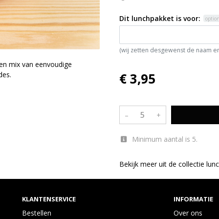
Dit lunchpakket is voor:
optio
(wij zetten desgewenst de naam en
 een mix van eenvoudige
des.
€ 3,95
–
+
Minimum aantal is 5.
Bekijk meer uit de collectie lu
KLANTENSERVICE
INFORMATIE
Bestellen
Over ons