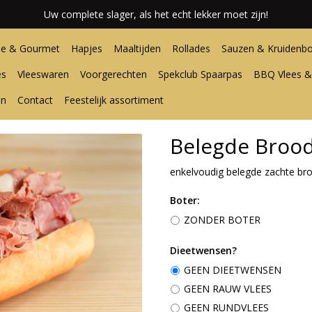
Uw complete slager, als het echt lekker moet zijn!
e & Gourmet
Hapjes
Maaltijden
Rollades
Sauzen & Kruidenbo
es
Vleeswaren
Voorgerechten
Spekclub Spaarpas
BBQ Vlees &
en
Contact
Feestelijk assortiment
Belegde Brood
enkelvoudig belegde zachte bro
Boter:
ZONDER BOTER
Dieetwensen?
GEEN DIEETWENSEN
GEEN RAUW VLEES
GEEN RUNDVLEES