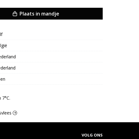
Plaats in mandje
lf
lgië
derland
derland
een
 7°C.
fsvlees
VOLG ONS