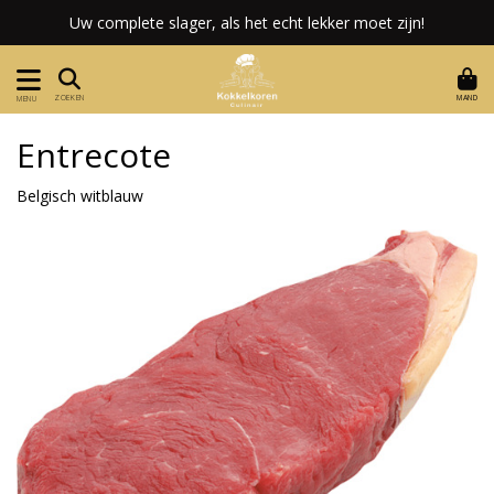
Uw complete slager, als het echt lekker moet zijn!
MAND
ZOEKEN
MENU
Entrecote
Belgisch witblauw