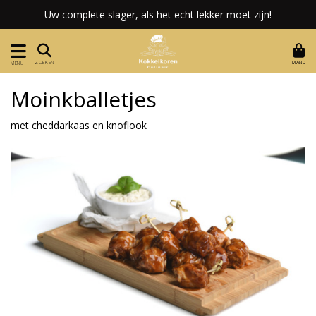
Uw complete slager, als het echt lekker moet zijn!
MAND
ZOEKEN
MENU
Moinkballetjes
met cheddarkaas en knoflook