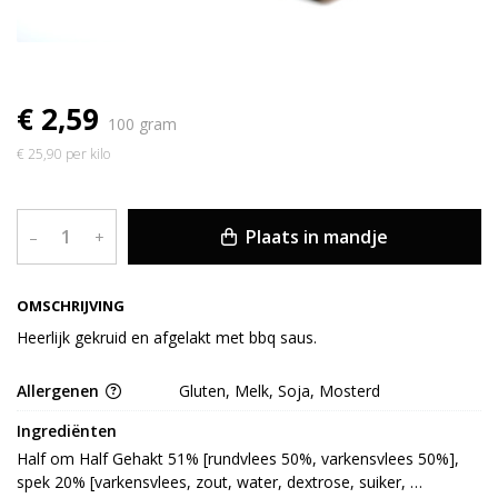
€ 2,59
100 gram
€ 25,90 per kilo
Plaats in mandje
–
+
OMSCHRIJVING
Heerlijk gekruid en afgelakt met bbq saus.
Allergenen
Gluten, Melk, Soja, Mosterd
Ingrediënten
Half om Half Gehakt 51% [rundvlees 50%, varkensvlees 50%], 
spek 20% [varkensvlees, zout, water, dextrose, suiker, 