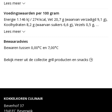
gistextract, aroma, rook, conserveermiddel: E250, E252, E262, 
Lees meer
stabilisator: E451, E452, antioxidant: E301], saus 15% [water, 
suiker, azijn, tomatenpuree, gemodificeerd aardappelzetmeel, 
Voedingswaarden per 100 gram
zout, gebrande suiker, aroma (rook), specerij [zwarte peper, 
Energie 1.146 kJ / 274 kcal, Vet 20,7 g (waarvan verzadigd 9,1 g), 
piment], knoflookpoeder, conserveermiddel: E202], cheddar 6% 
Koolhydraten 8,2 g (waarvan suikers 6,6 g), Vezels 0,5 g, 
[gepasteuriseerde MELK (LACTOSE), zout, cultuur, kleurstof: 
Eiwitten 13,7 g, Zout 1,9 g.
Lees meer
E160a, microbieel stremsel], kruiden 3% [zout, specerij 
[paprikapoeder, witte peper, zwarte peper, MOSTERDzaad, 
Bewaaradvies
chilipeper, komijn, kurkuma, foelie, kruidnagel, nootmuskaat], 
Bewaren tussen 0,00°C en 7,00°C
TARWEzetmeel (GLUTEN), paneermeel [TARWEbloem 
(GLUTEN), gist, zout], dextrose, tomaatpoeder, gedroogde ui, 
eiwithydrolysaat (SOJA), paprikagranulaat, gedroogde 
Bekijk meer uit de collectie grill producten en snacks
champignon, knoflookpoeder, maltodextrine, 
knoflookgranulaat, aroma (paprika), uipoeder, gistextract, tijm, 
aroma (ui)], saus 3% [water, tomatenpuree, suiker, augurk, 
azijn, paprika, ui, champignon, zonnebloemolie, room 
(LACTOSE, MELK), gemodificeerd maiszetmeel, zout, 
TARWEmeel (GLUTEN), knoflookpuree [knoflook, zout], kruiden, 
specerij, gistextract, verdikkingsmiddel: E415, conserveermiddel: 
KOKKELKOREN CULINAIR
E202], knoflook [knoflook, zeezout, voedingszuur: E330]
Beverhof 37
1941EC Beverwijk