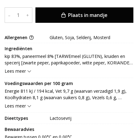
Plaats in mandje
–
+
Allergenen
Gluten, Soja, Selderij, Mosterd
Ingrediënten
kip 83%, paneermeel 8% [TARWEmeel (GLUTEN), kruiden en 
specerij [zwarte peper, paprikapoeder, witte peper, KORIANDER, 
foelie, gemberpoeder, kurkuma, komijn, SELDERIJ, peterselie, 
Lees meer
dragon], aroma [SOJA, kip, mais], zout, dextrose, 
eiwithydrolysaat (SOJA), gist, specerijextract (KORIANDER)], 
Voedingswaarden per 100 gram
paneermeel 4% [TARWEbloem (GLUTEN), zout, specerij 
Energie 811 kJ / 194 kcal, Vet 9,7 g (waarvan verzadigd 1,9 g), 
[paprikapoeder, kurkuma, witte peper, gember, komijn, 
Koolhydraten 8,1 g (waarvan suikers 0,8 g), Vezels 0,6 g, 
venkelzaad, MOSTERDzaad, chilipeper, foelie, kruidnagel, 
Eiwitten 18,7 g, Zout 1,2 g.
Lees meer
nootmuskaat], aroma (SOJA), palmolie, gist, TARWEzemelen 
(GLUTEN), suiker, maltodextrine, aardappelzetmeel, gistextract, 
Dieettypes
Lactosevrij
uipoeder, kruiden [dragon, tijm], tomaatpoeder, specerijextract 
[rozemarijn, paprika, peper, koriander, kardemom], 
Bewaaradvies
knoflookpoeder, aroma (ui), dextrose, GERSTemoutextract 
Bewaren tussen 0,00°C en 0,00°C