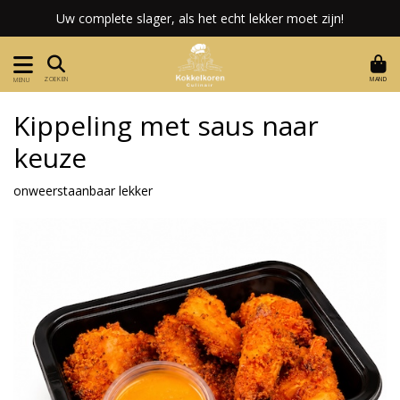
Uw complete slager, als het echt lekker moet zijn!
MAND
ZOEKEN
MENU
Kippeling met saus naar
keuze
onweerstaanbaar lekker