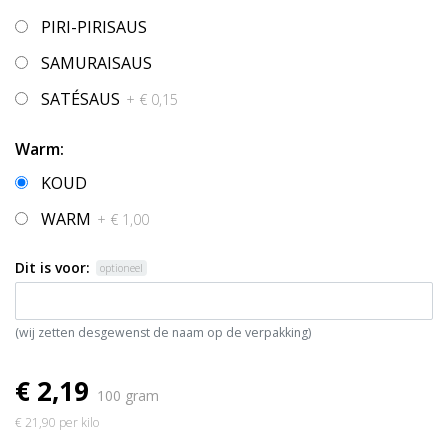
PIRI-PIRISAUS
SAMURAISAUS
SATÉSAUS
+ € 0,15
Warm:
KOUD
WARM
+ € 1,00
Dit is voor:
optioneel
(wij zetten desgewenst de naam op de verpakking)
€ 2,19
100 gram
€ 21,90 per kilo