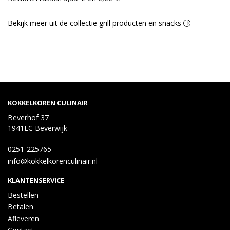
(GLUTEN), emulgator: E472e], kruidenolie 4% [raapzaadolie, 
paprikaconcentraat], kruidenmix [zout, specerij, specerijextract]
Bekijk meer uit de collectie grill producten en snacks
KOKKELKOREN CULINAIR
Beverhof 37
1941EC Beverwijk
0251-225765
info@kokkelkorenculinair.nl
KLANTENSERVICE
Bestellen
Betalen
Afleveren