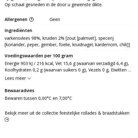
Op schaal gesneden in de door u gewenste dikte.
Allergenen
Geen
Ingrediënten
varkensvlees 98%, kruiden 2% [zout [palmvet], specerij 
[koriander, peper, gember, foelie, kruidnagel, kardemom, chili]]
Voedingswaarden per 100 gram
Energie 903 kJ / 216 kcal, Vet 15,6 g (waarvan verzadigd 6,4 g), 
Koolhydraten 0,2 g (waarvan suikers 0 g), Vezels 0 g, Eiwitten 
18,7 g, Zout 1,3 g.
Lees meer
Bewaaradvies
Bewaren tussen 0,00°C en 7,00°C
Bekijk meer uit de collectie feestelijke rollades & braadstukken