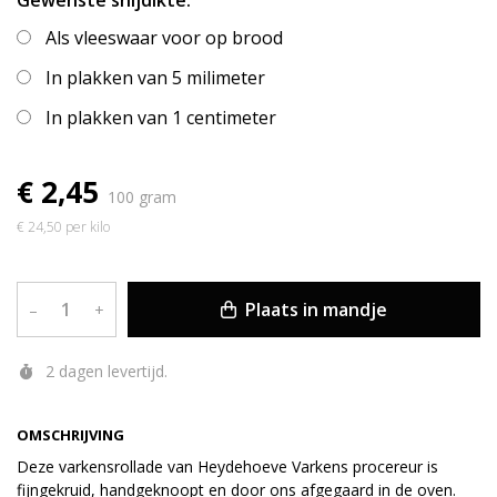
Gewenste snijdikte:
Als vleeswaar voor op brood
In plakken van 5 milimeter
In plakken van 1 centimeter
€ 2,45
100 gram
€ 24,50 per kilo
Plaats in mandje
–
+
2 dagen levertijd.
OMSCHRIJVING
Deze varkensrollade van Heydehoeve Varkens procereur is
fijngekruid, handgeknoopt en door ons afgegaard in de oven.