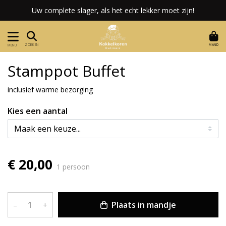
Uw complete slager, als het echt lekker moet zijn!
MAND
ZOEKEN
MENU
Stamppot Buffet
inclusief warme bezorging
Kies een aantal
€ 20,00
1 persoon
Plaats in mandje
–
+