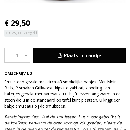
€ 29,50
+
€ 25,00 statiegeld
Plaats in mandje
–
+
OMSCHRIJVING
Smulsteen gevuld met circa 48 smakelijke hapjes. Met Moink
Balls, 2 smaken Grillworst, kipsate yakitori, kippeling, en
balletjes gehakt met satésaus. Dit blijft lekker lang warm in de
steen die u in de standaard op tafel kunt plaatsen. U krijgt een
bakje smulsaus bij de smulsteen.
Bereidingsadvies: Haal de smulsteen 1 uur voor gebruik uit
de koelkast. Verwarm de oven voor op 200 graden, plaats de
steen in de oven en zet de temperatuur op 170 graden. na 25-