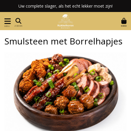
Uw complete slager, als het echt lekker moet zijn!
MAND
ZOEKEN
MENU
Smulsteen met Borrelhapjes