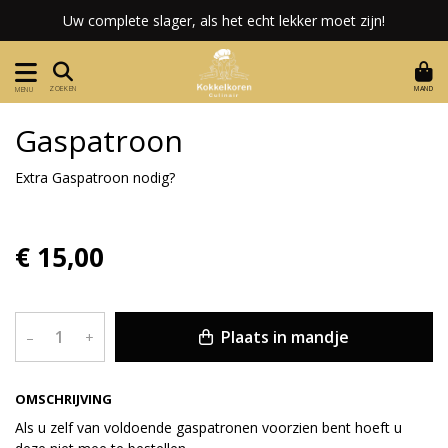
Uw complete slager, als het echt lekker moet zijn!
MAND
ZOEKEN
MENU
Gaspatroon
Extra Gaspatroon nodig?
€ 15,00
Plaats in mandje
–
+
OMSCHRIJVING
Als u zelf van voldoende gaspatronen voorzien bent hoeft u