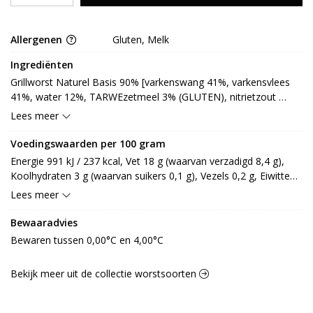
Allergenen
Gluten, Melk
Ingrediënten
Grillworst Naturel Basis 90% [varkenswang 41%, varkensvlees 
41%, water 12%, TARWEzetmeel 3% (GLUTEN), nitrietzout 
[zout, nitriet, antiklontermiddel: E535], specerij [gemodificeerd 
Lees meer
zetmeel, zout, dextrose, stabilisator: E451, zuurteregelaar: 
E331], specerij [kruiden, specerij, kruidenolie (KORIANDER), 
Voedingswaarden per 100 gram
antioxidant: E301, zuurteregelaar: E575], witte peper], kaas 10% 
Energie 991 kJ / 237 kcal, Vet 18 g (waarvan verzadigd 8,4 g), 
[gepasteuriseerde MELK (LACTOSE), zout, zuursel, dierlijk 
Koolhydraten 3 g (waarvan suikers 0,1 g), Vezels 0,2 g, Eiwitten 
stremsel, kleurstof: E160a, conserveermiddel: E251]
15,9 g, Zout 2,1 g.
Lees meer
Bewaaradvies
Bewaren tussen 0,00°C en 4,00°C
Bekijk meer uit de collectie worstsoorten