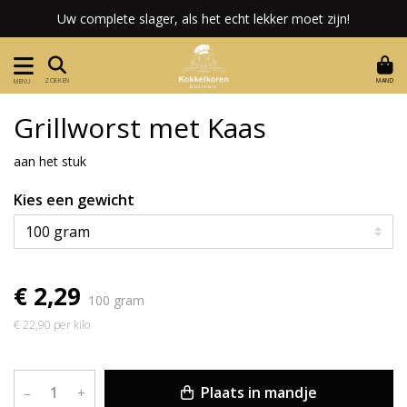
Uw complete slager, als het echt lekker moet zijn!
MAND
ZOEKEN
MENU
Grillworst met Kaas
aan het stuk
Kies een gewicht
€ 2,29
100 gram
€ 22,90 per kilo
Plaats in mandje
–
+