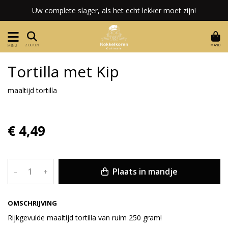
Uw complete slager, als het echt lekker moet zijn!
MAND
ZOEKEN
MENU
Tortilla met Kip
maaltijd tortilla
€ 4,49
Plaats in mandje
–
+
OMSCHRIJVING
Rijkgevulde maaltijd tortilla van ruim 250 gram!